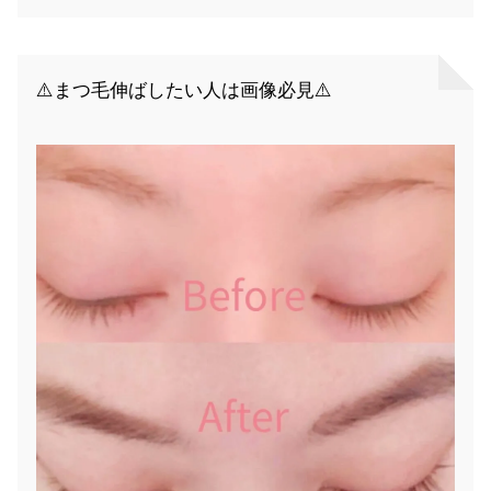
⚠️まつ毛伸ばしたい人は画像必見⚠️